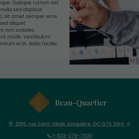
isque. Quisque rutrum est
nulla sed dapibus
sto, sit amet semper eros
sed aliquet
o non sodales.
it mollis. Vestibulum
tum erat. Nulla facilisi.
Beau-Quartier
2165, rue Saint-Régis
Jonquière, QC
G7S 2W4
1-833-279-7530