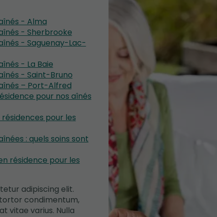
aînés - Alma
aînés - Sherbrooke
 aînés - Saguenay-Lac-
înés - La Baie
aînés - Saint-Bruno
aînés – Port-Alfred
résidence pour nos aînés
 résidences pour les
înées : quels soins sont
n résidence pour les
tur adipiscing elit.
s tortor condimentum,
t vitae varius. Nulla