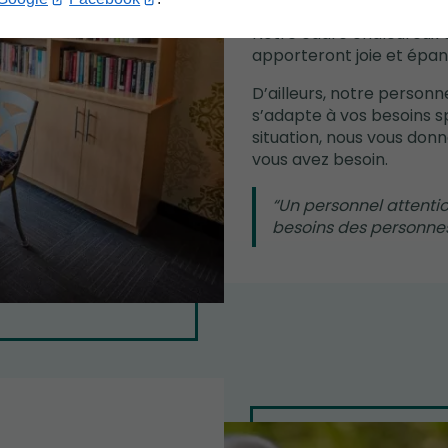
Notre cadre chaleureux e
apporteront joie et épa
D’ailleurs, notre personn
s’adapte à vos besoins sp
situation, nous vous donn
vous avez besoin.
Un personnel attentio
besoins des personne