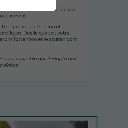
t les animations au quotidien vous
nouissement.
el fait preuve d’attention et
écifiques. Quelle que soit votre
erons l'attention et le soutien dont
nné et serviable qui s’adapte aux
s aînées