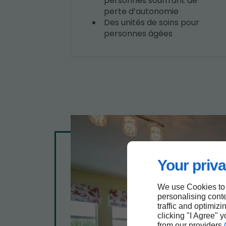
personnes souffrant de
perte d’autonomie
Des unités de soins pour
personnes âgées
Your priva
We use Cookies to
personalising conte
traffic and optimizi
clicking "I Agree" 
from our providers