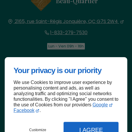
Beau-Quartier
2165, rue Saint-Régis
Jonquière, QC
G7S 2W4
1-833-279-7530
Lun - Ven 09h - 16h
Accueil
Nous contacter
Your privacy is our priority
Politique de confidentialité
Plan du Site
We use Cookies to improve user experience by
personalising content and ads, as well as
analyzing traffic and optimizing social networks
functionalities. By clicking "I Agree" you consent to
Haut de page
the use of Cookies from our providers
Google
Facebook
.
I AGREE
Customize